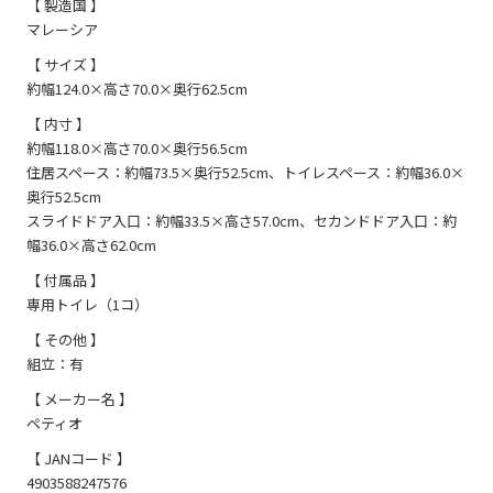
【 製造国 】
マレーシア
【 サイズ 】
約幅124.0×高さ70.0×奥行62.5cm
【 内寸 】
約幅118.0×高さ70.0×奥行56.5cm
住居スペース：約幅73.5×奥行52.5cm、トイレスペース：約幅36.0×
奥行52.5cm
スライドドア入口：約幅33.5×高さ57.0cm、セカンドドア入口：約
幅36.0×高さ62.0cm
【 付属品 】
専用トイレ（1コ）
【 その他 】
組立：有
【 メーカー名 】
ペティオ
【 JANコード 】
4903588247576