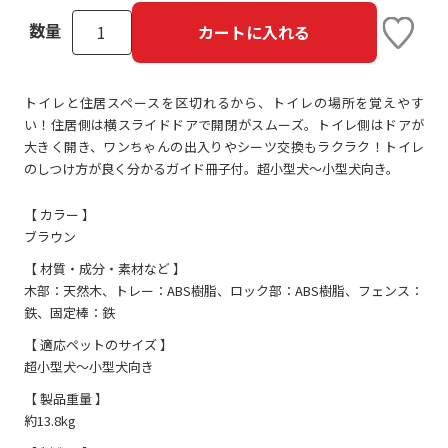
数量
カートに入れる
トイレと住居スペースを区切れるから、トイレの場所を覚えやす
い！住居側は横スライドドアで開閉がスムーズ。トイレ側はドアが
大きく開き、ワンちゃんの出入りやシーツ交換もラクラク！トイレ
のしつけ方が良く分かるガイド冊子付。超小型犬～小型犬向き。
【 カラー 】
ブラウン
【 材質・成分・素材など 】
木部：天然木、トレー：ABS樹脂、ロック部：ABS樹脂、フェンス：
鉄、固定棒：鉄
【 適応ペットのサイズ 】
超小型犬～小型犬向き
【 製品重量 】
約13.8kg