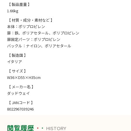
【 製品重量 】
1.66kg
【 材質・成分・素材など 】
本体：ポリプロピレン
扉：鉄、ポリアセタール、ポリプロピレン
扉固定パーツ：ポリプロピレン
バックル：ナイロン、ポリアセタール
【 製造国 】
イタリア
【 サイズ 】
W36×D55×H35cm
【 メーカー名 】
ダッドウェイ
【 JANコード 】
8022967039246
閲覧履歴
HISTORY