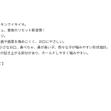
テキンでイキイキ。
シュ、食後のリセット新習慣！
ージ。
、歯や歯茎を傷めにくく、お口にやさしい。
、小さなお口、鼻ぺちゃ、鼻が長い子、色々な子が噛みやすい形状設計。
かが起き上がる部分があり、ホールドしやすく噛みやすい。
 】
茶