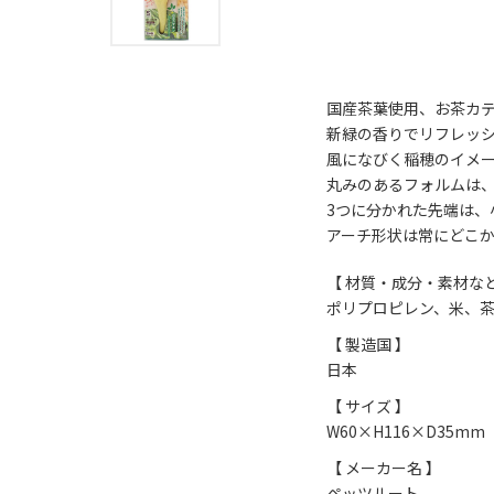
国産茶葉使用、お茶カ
新緑の香りでリフレッ
風になびく稲穂のイメ
丸みのあるフォルムは
3つに分かれた先端は
アーチ形状は常にどこ
【 材質・成分・素材など
ポリプロピレン、米、
【 製造国 】
日本
【 サイズ 】
W60×H116×D35mm
【 メーカー名 】
ペッツルート