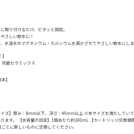
皿に取り付けるだけ、ピタッと固定。
にやさしい軟水に！
で、水道水のマグネシウム・カルシウムを減少させてやさしい軟水にし
 】
、抗菌セラミックス
日本】
イズ】厚み：8mm以下、深さ：45mm以上 ※本サイズを満たしてい
ります。 【水容量の目安】1個あたり約300mL 【カートリッジ交換
0日ごとに新しいものに交換してください。