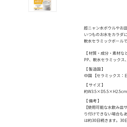
超ニャン水ボウルやお
いつものお水をカラダ
軟水セラミックボール
【 材質・成分・素材など
PP、軟水セラミックス
【 製造国 】
中国 【セラミックス：
【 サイズ 】
約W3.5×D5.5×H2.5cm
【 備考 】
【使用可能な水飲み皿サ
り付けできない場合もあ
は約30日続きます。3