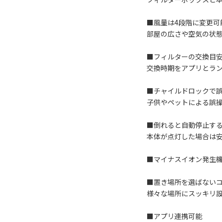
■風量は4段階に変更可
部屋の広さや空気の状
■フィルターの交換目安
交換時期をアプリとラ
■チャイルドロックで
子供やペットによる誤
■倒れると自動停止す
本体が点灯した場合は
■マイナスイオン発生
■置き場所を選ばない
様々な場所にスッキリ
■アプリ連携可能