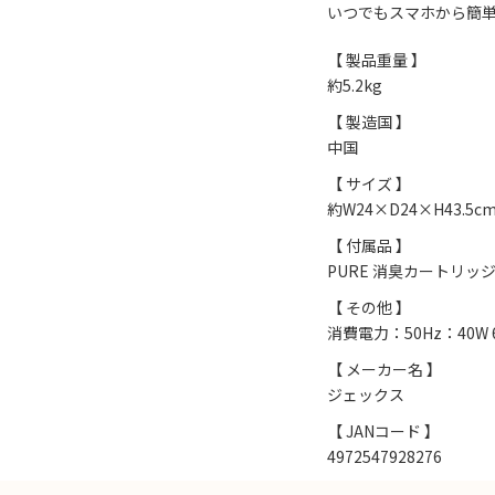
いつでもスマホから簡
【 製品重量 】
約5.2kg
【 製造国 】
中国
【 サイズ 】
約W24×D24×H43.5c
【 付属品 】
PURE 消臭カートリッジ 
【 その他 】
消費電力：50Hz：40W
【 メーカー名 】
ジェックス
【 JANコード 】
4972547928276