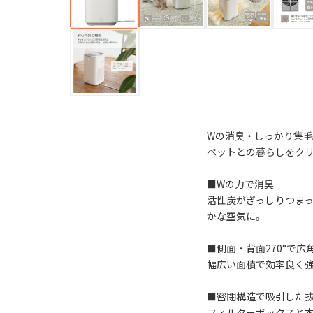
Wの消臭・しっかり集
ペットとの暮らしをク
■Wの力で消臭
活性炭がぎっしりつま
かな空気に。
■側面・背面270°で広
幅広い面積で効率良く強
■密閉構造で吸引した
フィルターボックスと