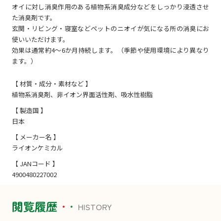
オイに対し消臭作用のある植物系消臭成分などをしっかり浸透させ
た消臭剤です。
玄関・リビング・寝室などペットのニオイが気になる所の消臭にお
使いいただけます。
効果は通常約4～6か月持続します。（季節や使用環境により異なり
ます。）
【 材質・成分・素材など 】
植物系消臭剤、非イオン界面活性剤、吸水性樹脂
【 製造国 】
日本
【 メーカー名 】
ライオンケミカル
【 JANコード 】
4900480227002
閲覧履歴
HISTORY