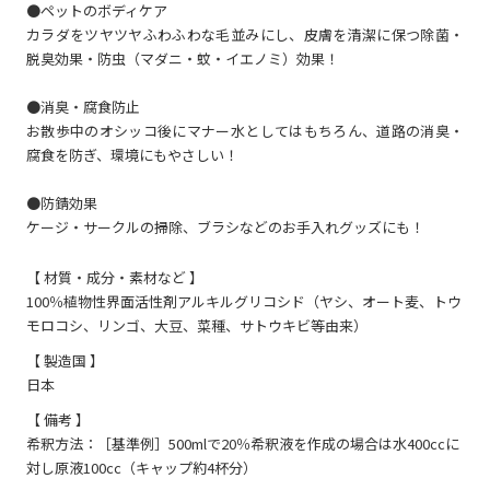
●ペットのボディケア
カラダをツヤツヤふわふわな毛並みにし、皮膚を清潔に保つ除菌・
脱臭効果・防虫（マダニ・蚊・イエノミ）効果！
●消臭・腐食防止
お散歩中のオシッコ後にマナー水としてはもちろん、道路の消臭・
腐食を防ぎ、環境にもやさしい！
●防錆効果
ケージ・サークルの掃除、ブラシなどのお手入れグッズにも！
【 材質・成分・素材など 】
100％植物性界面活性剤アルキルグリコシド（ヤシ、オート麦、トウ
モロコシ、リンゴ、大豆、菜種、サトウキビ等由来）
【 製造国 】
日本
【 備考 】
希釈方法：［基準例］500mlで20％希釈液を作成の場合は水400ccに
対し原液100cc（キャップ約4杯分）