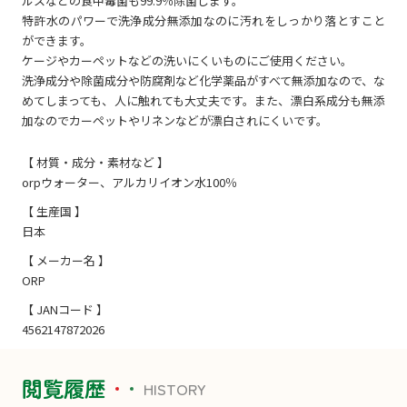
ルスなどの食中毒菌も99.9％除菌します。
特許水のパワーで洗浄成分無添加なのに汚れをしっかり落とすこと
ができます。
ケージやカーペットなどの洗いにくいものにご使用ください。
洗浄成分や除菌成分や防腐剤など化学薬品がすべて無添加なので、な
めてしまっても、人に触れても大丈夫です。また、漂白系成分も無添
加なのでカーペットやリネンなどが漂白されにくいです。
【 材質・成分・素材など 】
orpウォーター、アルカリイオン水100％
【 生産国 】
日本
【 メーカー名 】
ORP
【 JANコード 】
4562147872026
閲覧履歴
HISTORY