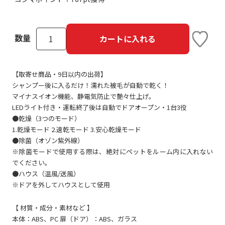
数量
カートに入れる
【取寄せ商品・9日以内の出荷】
シャンプー後に入るだけ！濡れた被毛が自動で乾く！
マイナスイオン機能、静電気防止で艶々仕上げ。
LEDライト付き・運転終了後は自動でドアオープン・1台3役
●乾燥（3つのモード）
1.乾燥モード 2.速乾モード 3.安心乾燥モード
●除菌（オゾン紫外線）
※除菌モードで使用する際は、絶対にペットをルーム内に入れない
でください。
●ハウス（温風/送風）
※ドアを外してハウスとして使用
【 材質・成分・素材など 】
本体：ABS、PC 扉（ドア）：ABS、ガラス