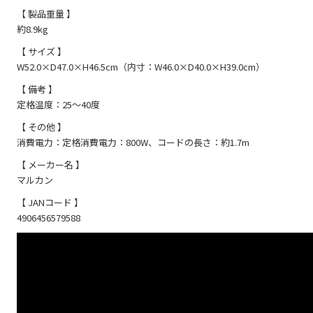
【 製品重量 】
約8.9kg
【 サイズ 】
W52.0×D47.0×H46.5cm（内寸：W46.0×D40.0×H39.0cm）
【 備考 】
定格温度：25～40度
【 その他 】
消費電力：定格消費電力：800W、コードの長さ：約1.7m
【 メーカー名 】
マルカン
【 JANコード 】
4906456579588