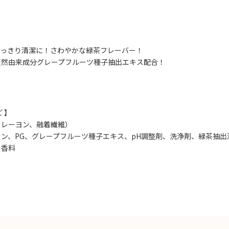
すっきり清潔に！さわやかな緑茶フレーバー！
天然由来成分グレープフルーツ種子抽出エキス配合！
 】
、レーヨン、融着繊維）
ン、PG、グレープフルーツ種子エキス、pH調整剤、洗浄剤、緑茶抽出
、香料