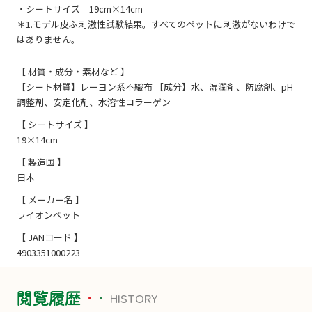
・シートサイズ 19cm×14cm
＊1.モデル皮ふ刺激性試験結果。すべてのペットに刺激がないわけで
はありません。
【 材質・成分・素材など 】
【シート材質】レーヨン系不織布 【成分】水、湿潤剤、防腐剤、pH
調整剤、安定化剤、水溶性コラーゲン
【 シートサイズ 】
19×14cm
【 製造国 】
日本
【 メーカー名 】
ライオンペット
【 JANコード 】
4903351000223
閲覧履歴
HISTORY