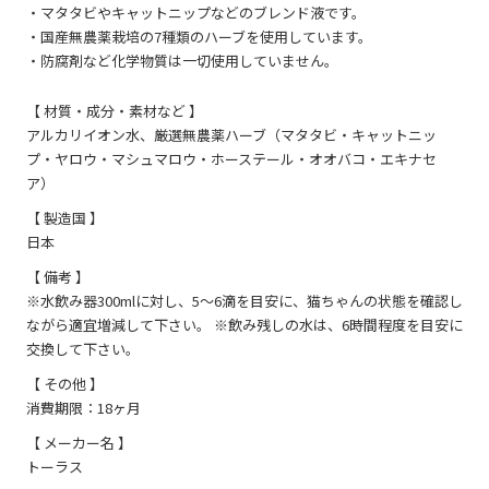
・マタタビやキャットニップなどのブレンド液です。
・国産無農薬栽培の7種類のハーブを使用しています。
・防腐剤など化学物質は一切使用していません。
【 材質・成分・素材など 】
アルカリイオン水、厳選無農薬ハーブ（マタタビ・キャットニッ
プ・ヤロウ・マシュマロウ・ホーステール・オオバコ・エキナセ
ア）
【 製造国 】
日本
【 備考 】
※水飲み器300mlに対し、5～6滴を目安に、猫ちゃんの状態を確認し
ながら適宜増減して下さい。 ※飲み残しの水は、6時間程度を目安に
交換して下さい。
【 その他 】
消費期限：18ヶ月
【 メーカー名 】
トーラス