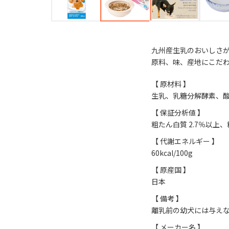
九州産生乳のおいしさ
原料、味、産地にこだ
【 原材料 】
生乳、乳糖分解酵素、
【 保証分析値 】
粗たん白質 2.7％以上、粗
【 代謝エネルギー 】
60kcal/100g
【 原産国 】
日本
【 備考 】
離乳前の幼犬には与え
【 メーカー名 】