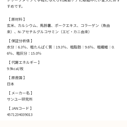
すめです。
【 原材料 】
玄米、カルシウム、馬鈴薯、ポークエキス、コラーゲン（魚由
来）、N-アセチルグルコサミン（エビ・カニ由来）
【 保証分析値 】
水分：6.3％、粗たんぱく質：19.3％、粗脂肪：9.6％、粗繊維：0.
6％、粗灰分：15.0％
【 代謝エネルギー 】
9.9kcal/枚
【 原産国 】
日本
【 メーカー名 】
サンユー研究所
【 JANコード 】
4571234039013