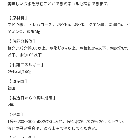
美味しいお水を飲むことができミネラルも補給できます。
【 原材料 】
ブドウ糖 、トレハロース 、塩化Na、塩化K、クエン酸 、乳酸Ca、ビ
タミンC 、炭酸Mg
【 保証分析値 】
粗タンパク質0％以上、粗脂肪0％以上、粗繊維0％以下、粗灰分8％
以下、水分8％以下
【 代謝エネルギー 】
294kcal/100g
【 原産国 】
韓国
【 製造日からの賞味期限 】
2年
【 備考 】
1袋を200～300mlのお水に入れ、良く溶かしてからお与え下さい。
溶けの悪い場合は、ぬるま湯で溶かしてください。
【 メーカー名 】