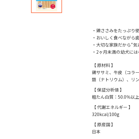
・鶏ささみをたっぷり
・おいしく食べながら
・大切な家族だから“気
・2ヶ月未満の幼犬には
【 原材料 】
鶏ササミ、牛皮（コラ
類（ナトリウム）、リン
【 保証分析値 】
粗たん白質：50.0％以
【 代謝エネルギー 】
320kcal/100g
【 原産国 】
日本