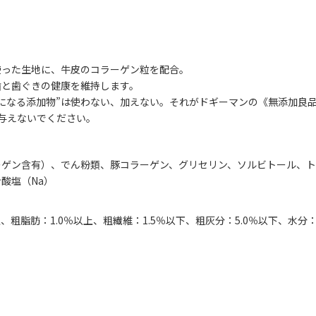
使った生地に、牛皮のコラーゲン粒を配合。
歯と歯ぐきの健康を維持します。
になる添加物”は使わない、加えない。それがドギーマンの《無添加良
与えないでください。
ーゲン含有）、でん粉類、豚コラーゲン、グリセリン、ソルビトール、ト
酸塩（Na）
上、粗脂肪：1.0％以上、粗繊維：1.5％以下、粗灰分：5.0％以下、水分：