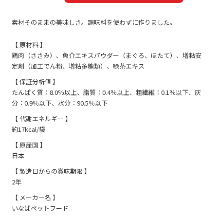
素材そのままの美味しさ。調味料を使わずに作りました。
【 原材料 】
鶏肉（ささみ）、魚介エキスパウダー（まぐろ、ほたて）、増粘安
定剤（加工でん粉、増粘多糖類）、緑茶エキス
【 保証分析値 】
たんぱく質：8.0％以上、脂質：0.4％以上、粗繊維：0.1％以下、灰
分：0.9％以下、水分：90.5％以下
【 代謝エネルギー 】
約17kcal/袋
【 原産国 】
日本
【 製造日からの賞味期限 】
2年
【 メーカー名 】
いなばペットフード