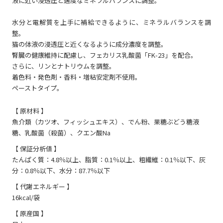
液に近い浸透圧と適度なミネラルバランスに調整。
水分と電解質を上手に補給できるように、ミネラルバランスを調
整。
猫の体液の浸透圧と近くなるように成分濃度を調整。
腎臓の健康維持に配慮し、フェカリス乳酸菌「FK-23」を配合。
さらに、リンとナトリウムを調整。
着色料・発色剤・香料・増粘安定剤不使用。
ペーストタイプ。
【 原材料 】
魚介類（カツオ、フィッシュエキス）、でん粉、果糖ぶどう糖液
糖、乳酸菌（殺菌）、クエン酸Na
【 保証分析値 】
たんぱく質：4.8％以上、脂質：0.1％以上、粗繊維：0.1％以下、灰
分：0.8％以下、水分：87.7％以下
【 代謝エネルギー 】
16kcal/袋
【 原産国 】