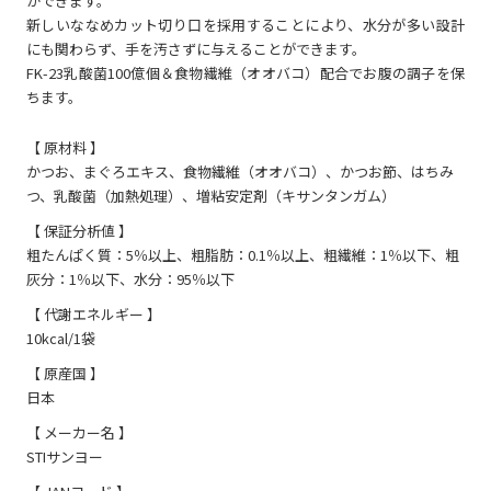
ができます。
新しいななめカット切り口を採用することにより、水分が多い設計
にも関わらず、手を汚さずに与えることができます。
FK-23乳酸菌100億個＆食物繊維（オオバコ）配合でお腹の調子を保
ちます。
【 原材料 】
かつお、まぐろエキス、食物繊維（オオバコ）、かつお節、はちみ
つ、乳酸菌（加熱処理）、増粘安定剤（キサンタンガム）
【 保証分析値 】
粗たんぱく質：5％以上、粗脂肪：0.1％以上、粗繊維：1％以下、粗
灰分：1％以下、水分：95％以下
【 代謝エネルギー 】
10kcal/1袋
【 原産国 】
日本
【 メーカー名 】
STIサンヨー