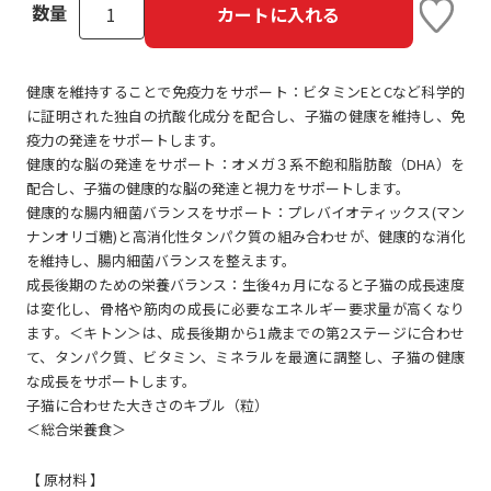
数量
カートに入れる
健康を維持することで免疫力をサポート：ビタミンEとCなど科学的
に証明された独自の抗酸化成分を配合し、子猫の健康を維持し、免
疫力の発達をサポートします。
健康的な脳の発達をサポート：オメガ３系不飽和脂肪酸（DHA）を
配合し、子猫の健康的な脳の発達と視力をサポートします。
健康的な腸内細菌バランスをサポート：プレバイオティックス(マン
ナンオリゴ糖)と高消化性タンパク質の組み合わせが、健康的な消化
を維持し、腸内細菌バランスを整えます。
成長後期のための栄養バランス：生後4ヵ月になると子猫の成長速度
は変化し、骨格や筋肉の成長に必要なエネルギー要求量が高くなり
ます。＜キトン＞は、成長後期から1歳までの第2ステージに合わせ
て、タンパク質、ビタミン、ミネラルを最適に調整し、子猫の健康
な成長をサポートします。
子猫に合わせた大きさのキブル（粒）
＜総合栄養食＞
【 原材料 】