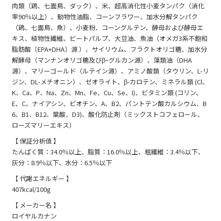
肉類（鶏、七面鳥、ダック）、米、超高消化性小麦タンパク（消化
率90％以上）、動物性油脂、コーンフラワー、加水分解タンパク
（鶏、七面鳥、魚）、小麦粉、コーングルテン、酵母および酵母エ
キス、植物性繊維、ビートパルプ、大豆油、魚油（オメガ3系不飽和
脂肪酸〔EPA+DHA〕源 ）、サイリウム、フラクトオリゴ糖、加水分
解酵母（マンナンオリゴ糖及びβｰグルカン源）、藻類油（DHA
源）、マリーゴールド（ルテイン源）、アミノ酸類（タウリン、L-リ
ジン、DL-メチオニン）、ゼオライト、β-カロテン、ミネラル類 (Cl、
K、Ca、P、Na、Zn、Mn、Fe、Cu、Se、I)、ビタミン類 (コリン、
E、C、ナイアシン、ビオチン、A、B2、パントテン酸カルシウム、B
6、B1、B12、葉酸、D3)、酸化防止剤（ミックストコフェロール、
ローズマリーエキス）
【 保証分析値 】
たんぱく質：34.0％以上、脂質：16.0％以上、粗繊維：3.4％以下、
灰分：8.9％以下、水分：6.5％以下
【 代謝エネルギー 】
407kcal/100g
【 メーカー名 】
ロイヤルカナン