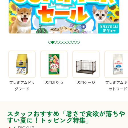
1
2
3
4
5
6
7
8
9
1
1
0
1
プレミアムドッ
犬用おやつ
犬用ケージ
プレミアムキ
グフード
ットフード
スタッフおすすめ「暑さで食欲が落ちや
すい夏に！トッピング特集」
PICKUP