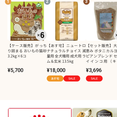
1
2
3
【ケース販売】がっち
【あす宅】ニュートロ
【セット販売】
り固まる おいもの猫砂
ナチュラルチョイス 減
恵み ボタニカル
3.2kg×6コ
量用 全犬種用 成犬用 ラ
ピアンブレンド 
ム＆玄米 13.5kg
イインコ用（キ
し）800g×2コ
¥5,700
¥18,000
¥3,696