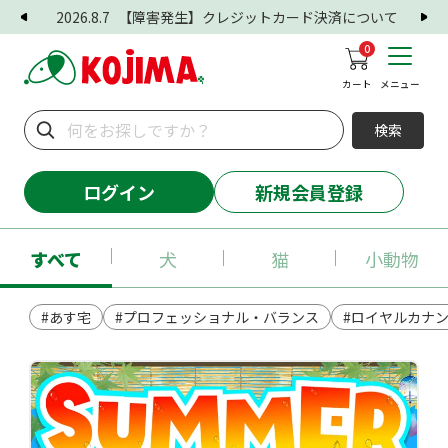
2026.8.7
【障害発生】クレジットカード決済について
0
カート
メニュー
検索
ログイン
新規会員登録
すべて
犬
猫
小動物
#あす宅
#プロフェッショナル・バランス
#ロイヤルカナ