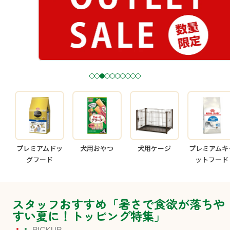
1
2
3
4
5
6
7
8
9
1
0
プレミアムドッ
犬用おやつ
犬用ケージ
プレミアムキ
グフード
ットフード
スタッフおすすめ「暑さで食欲が落ちや
すい夏に！トッピング特集」
PICKUP