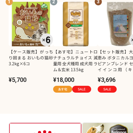
1
2
3
【ケース販売】がっち
【あす宅】ニュートロ
【セット販売】
り固まる おいもの猫砂
ナチュラルチョイス 減
恵み ボタニカル
3.2kg×6コ
量用 全犬種用 成犬用 ラ
ピアンブレンド 
ム＆玄米 13.5kg
イインコ用（キ
し）800g×2コ
¥5,700
¥18,000
¥3,696