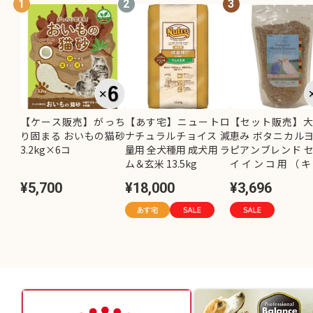
1
2
3
【ケース販売】がっち
【あす宅】ニュートロ
【セット販売】
り固まる おいもの猫砂
ナチュラルチョイス 減
恵み ボタニカル
3.2kg×6コ
量用 全犬種用 成犬用 ラ
ピアンブレンド 
ム＆玄米 13.5kg
イインコ用（キ
し）800g×2コ
¥5,700
¥18,000
¥3,696