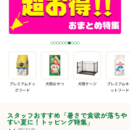
1
2
3
4
5
6
7
8
9
1
0
プレミアムドッ
犬用おやつ
犬用ケージ
プレミアムキ
グフード
ットフード
スタッフおすすめ「暑さで食欲が落ちや
すい夏に！トッピング特集」
PICKUP