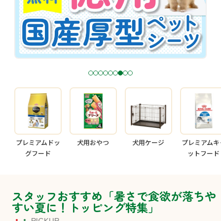
1
2
3
4
5
6
7
8
9
プレミアムドッ
犬用おやつ
犬用ケージ
プレミアムキ
グフード
ットフード
スタッフおすすめ「暑さで食欲が落ちや
すい夏に！トッピング特集」
PICKUP