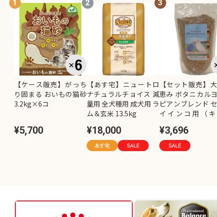
1
2
3
【ケース販売】がっち
【あす宅】ニュートロ
【セット販売】
り固まる おいもの猫砂
ナチュラルチョイス 減
恵み ボタニカル
3.2kg×6コ
量用 全犬種用 成犬用 ラ
ピアンブレンド 
ム＆玄米 13.5kg
イインコ用（キ
し）800g×2コ
¥5,700
¥18,000
¥3,696