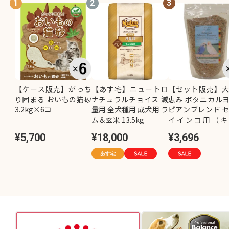
1
2
3
【ケース販売】がっち
【あす宅】ニュートロ
【セット販売】
り固まる おいもの猫砂
ナチュラルチョイス 減
恵み ボタニカル
3.2kg×6コ
量用 全犬種用 成犬用 ラ
ピアンブレンド 
ム＆玄米 13.5kg
イインコ用（キ
し）800g×2コ
¥5,700
¥18,000
¥3,696