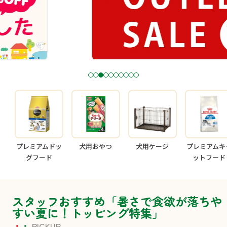
1
2
3
4
5
6
7
8
9
1
0
プレミアムドッ
犬用おやつ
犬用ケージ
プレミアムキ
グフード
ットフード
スタッフおすすめ「暑さで食欲が落ちや
すい夏に！トッピング特集」
PICKUP