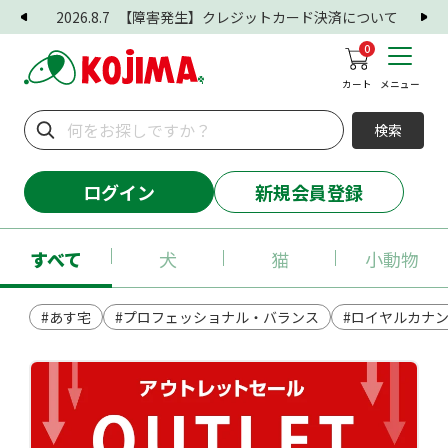
2026.8.7
【障害発生】クレジットカード決済について
0
カート
メニュー
検索
ログイン
新規会員登録
すべて
犬
猫
小動物
#あす宅
#プロフェッショナル・バランス
#ロイヤルカナ