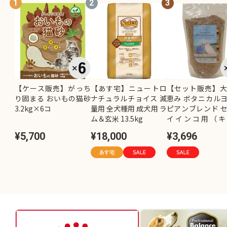
1
2
3
【ケース販売】がっち
【あす宅】ニュートロ
【セット販売】
り固まる おいもの猫砂
ナチュラルチョイス 減
恵み ボタニカル
3.2kg×6コ
量用 全犬種用 成犬用 ラ
ピアンブレンド 
ム＆玄米 13.5kg
イインコ用（キ
し）800g×2コ
¥5,700
¥18,000
¥3,696