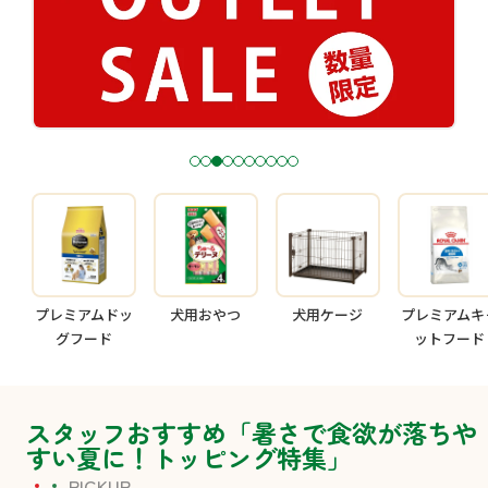
1
2
3
4
5
6
7
8
9
1
0
プレミアムドッ
犬用おやつ
犬用ケージ
プレミアムキ
グフード
ットフード
スタッフおすすめ「暑さで食欲が落ちや
すい夏に！トッピング特集」
PICKUP