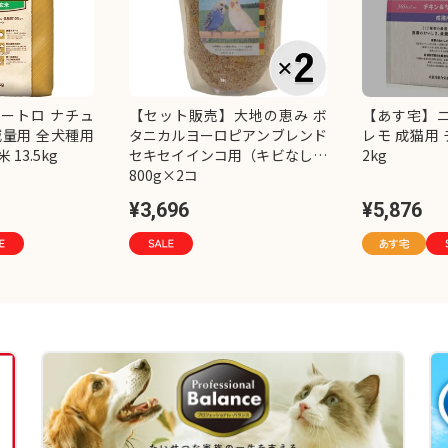
ートロ ナチュ
【セット販売】大地の恵み ボ
【あす宅】ニ
減量用 全犬種用
タニカルヨーロピアンブレンド
レモ 成猫用
13.5kg
セキセイインコ用（キビなし）
2kg
800g×2コ
¥3,696
¥5,876