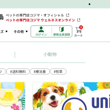
ペットの専門店コジマ・オフィシャル
ペットの専門店コジマ ウェルネスオンライン
0
ッズ
その他
ログイン
新規会員登録
カート
小動物
ツ
#送料無料
#療法食
#牧草