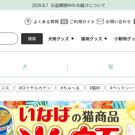
2026.8.7
お盆期間中のお届けについて
よくある質問
ご利用ガイド
お問い合わせ
犬用グッズ
猫用グッズ
小動物グ
検索
犬
猫
ランス
#ロイヤルカナン
#ちゅ～る
#猫砂
#ペットシー