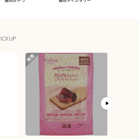
猫用おやつ
猫用トイレタリー
小動物フード
PICKUP