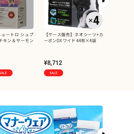
ュートロ シュプ
【ケース販売】ネオシーツ+カ
【セット販
 チキン＆サーモン
ーボンDX ワイド 44枚×4袋
Terra 
アムミック
×2コ
¥8,712
¥1,536