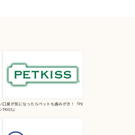
い
口臭が気になったらペットも歯みがき！『PE
シ
TKISS』