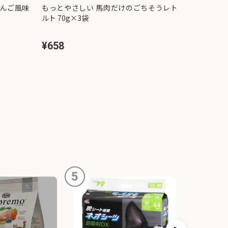
りんご風味
もっとやさしい 馬肉だけのごちそうレト
チャオ 至
ルト 70g×3袋
し 13g×
¥658
¥398
5
6