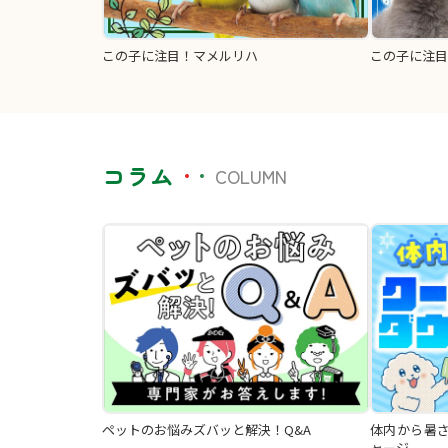
この子に注目！マメルリハ
この子に注目
コラム
COLUMN
ペットのお悩みズバッと解決！Q&A
体内から暑
ャージ