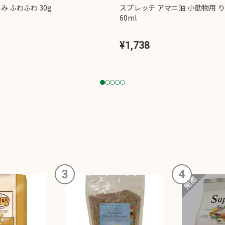
み ふわふわ 30g
スプレッチ アマニ油 小動物用 
60ml
¥1,738
1
2
3
4
5
3
4