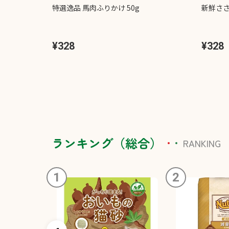
特選逸品 馬肉ふりかけ 50g
新鮮ささ
¥328
¥328
ランキング（総合）
RANKING
1
2