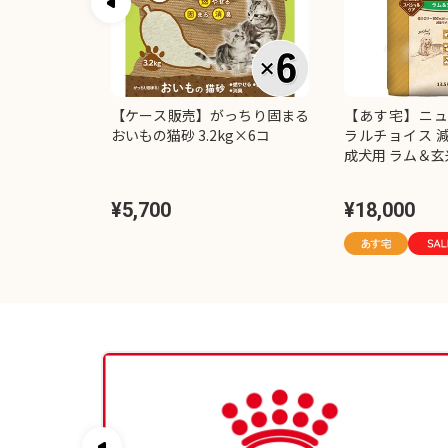
ト販売】チャ
【ケース販売】がっちり固まる
【あす宅】ニュ
ジーセレクシ
おいもの猫砂 3.2kg×6コ
ラルチョイス 
0本入り）×2
成犬用 ラム＆玄米 
¥5,700
¥18,000