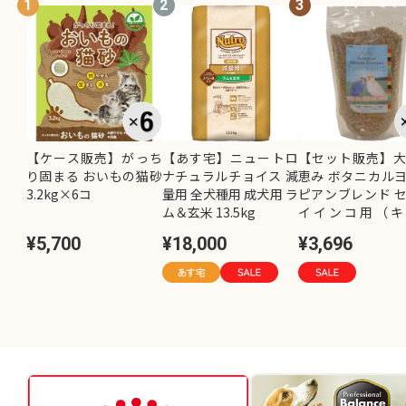
1
2
3
【ケース販売】がっち
【あす宅】ニュートロ
【セット販売】
り固まる おいもの猫砂
ナチュラルチョイス 減
恵み ボタニカル
3.2kg×6コ
量用 全犬種用 成犬用 ラ
ピアンブレンド 
ム＆玄米 13.5kg
イインコ用（キ
し）800g×2コ
¥5,700
¥18,000
¥3,696