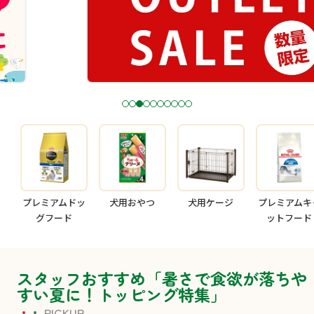
1
2
3
4
5
6
7
8
9
1
0
プレミアムドッ
犬用おやつ
犬用ケージ
プレミアムキ
グフード
ットフード
スタッフおすすめ「暑さで食欲が落ちや
すい夏に！トッピング特集」
PICKUP