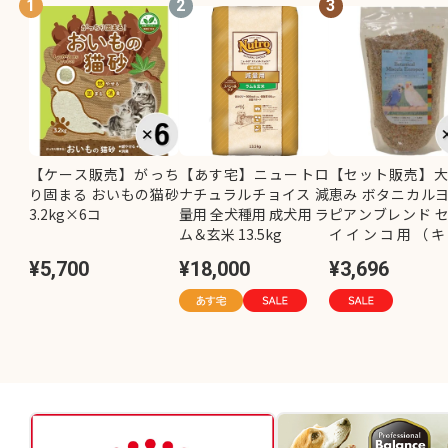
1
2
3
【ケース販売】がっち
【あす宅】ニュートロ
【セット販売】
り固まる おいもの猫砂
ナチュラルチョイス 減
恵み ボタニカル
3.2kg×6コ
量用 全犬種用 成犬用 ラ
ピアンブレンド 
ム＆玄米 13.5kg
イインコ用（キ
し）800g×2コ
¥5,700
¥18,000
¥3,696