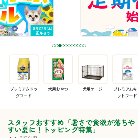
1
2
3
4
5
6
7
8
9
1
1
0
1
プレミアムドッ
犬用おやつ
犬用ケージ
プレミアムキ
グフード
ットフード
スタッフおすすめ「暑さで食欲が落ちや
すい夏に！トッピング特集」
PICKUP