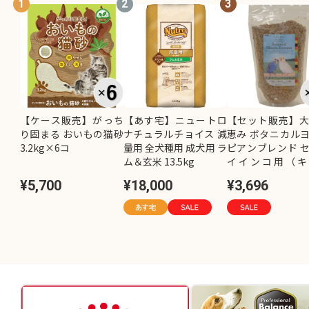
1
2
3
【ケース販売】がっち
【あす宅】ニュートロ
【セット販売】
り固まる おいもの猫砂
ナチュラルチョイス 減
恵み ボタニカル
3.2kg×6コ
量用 全犬種用 成犬用 ラ
ピアンブレンド 
ム＆玄米 13.5kg
イインコ用（キ
し）800g×2コ
¥5,700
¥18,000
¥3,696