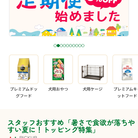
1
2
3
4
5
6
7
8
9
1
0
プレミアムドッ
犬用おやつ
犬用ケージ
プレミアムキ
グフード
ットフード
スタッフおすすめ「暑さで食欲が落ちや
すい夏に！トッピング特集」
PICKUP