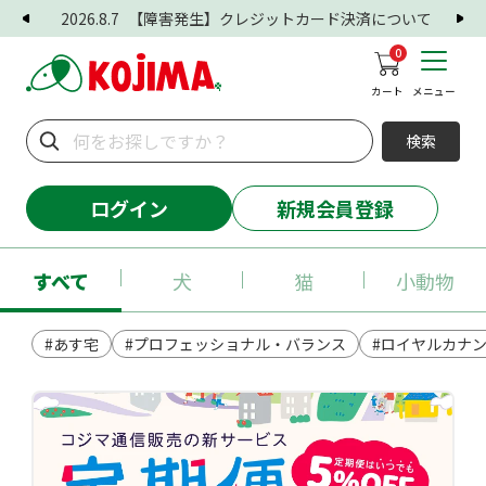
2026.8.7
【障害発生】クレジットカード決済について
0
カート
メニュー
検索
ログイン
新規会員登録
すべて
犬
猫
小動物
#あす宅
#プロフェッショナル・バランス
#ロイヤルカナ