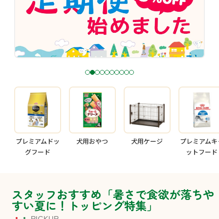
1
2
3
4
5
6
7
8
9
1
0
プレミアムドッ
犬用おやつ
犬用ケージ
プレミアムキ
グフード
ットフード
スタッフおすすめ「暑さで食欲が落ちや
すい夏に！トッピング特集」
PICKUP