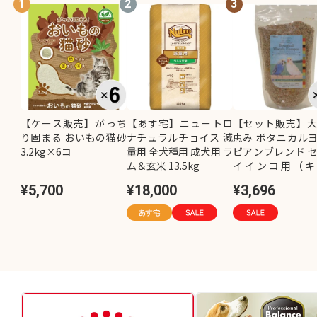
1
2
3
【ケース販売】がっち
【あす宅】ニュートロ
【セット販売】
り固まる おいもの猫砂
ナチュラルチョイス 減
恵み ボタニカル
3.2kg×6コ
量用 全犬種用 成犬用 ラ
ピアンブレンド 
ム＆玄米 13.5kg
イインコ用（キ
し）800g×2コ
¥5,700
¥18,000
¥3,696