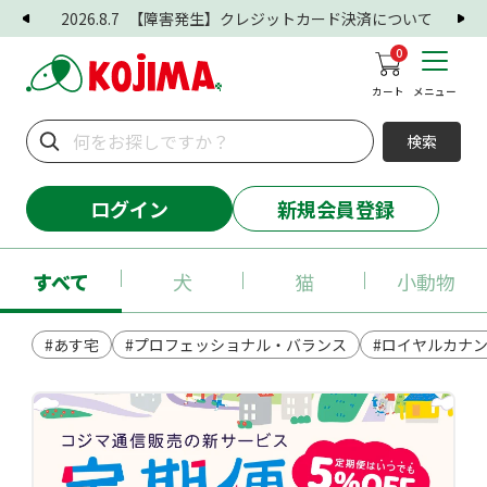
2026.8.7
【障害発生】クレジットカード決済について
0
カート
メニュー
検索
ログイン
新規会員登録
すべて
犬
猫
小動物
#あす宅
#プロフェッショナル・バランス
#ロイヤルカナ