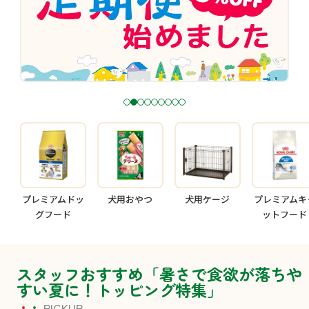
1
2
3
4
5
6
7
8
9
プレミアムドッ
犬用おやつ
犬用ケージ
プレミアムキ
グフード
ットフード
スタッフおすすめ「暑さで食欲が落ちや
すい夏に！トッピング特集」
PICKUP