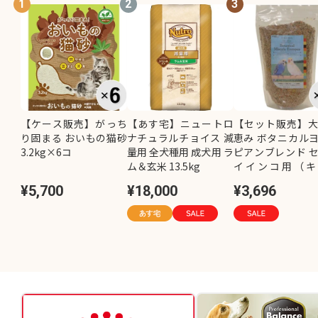
1
2
3
【ケース販売】がっち
【あす宅】ニュートロ
【セット販売】
り固まる おいもの猫砂
ナチュラルチョイス 減
恵み ボタニカル
3.2kg×6コ
量用 全犬種用 成犬用 ラ
ピアンブレンド 
ム＆玄米 13.5kg
イインコ用（キ
し）800g×2コ
¥5,700
¥18,000
¥3,696